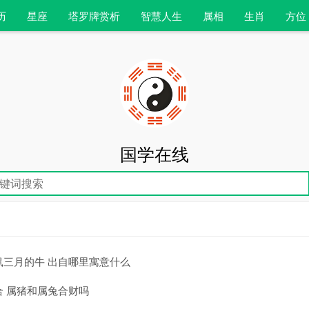
历
星座
塔罗牌赏析
智慧人生
属相
生肖
方位
国学在线
鼠三月的牛 出自哪里寓意什么
 属猪和属兔合财吗