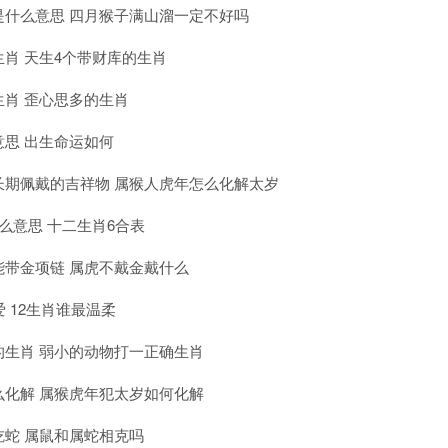
是什么意思 四月猴子满山溜一定不好吗
肖 天生4个带财库的生肖
肖 歪心思多的生肖
思 出生命运如何
长期佩戴的吉祥物 属猴人虎年怎么化解太岁
么意思 十二生肖6合表
能带金项链 属虎不戴金戴什么
爱 12生肖谁最温柔
的生肖 弱小的动物打一正确生肖
么化解 属猴虎年犯太岁如何化解
吃蛇 属鼠和属蛇相克吗