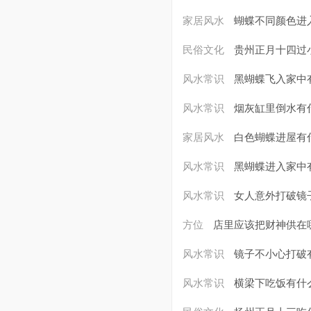
家居风水
蝴蝶不同颜色进
民俗文化
贵州正月十四过
风水常识
黑蝴蝶飞入家中
风水常识
烟灰缸里倒水有
家居风水
白色蝴蝶进屋有
风水常识
黑蝴蝶进入家中
风水常识
女人意外打破镜
方位
店里应该把财神供在
风水常识
镜子不小心打破
风水常识
横梁下吃饭有什