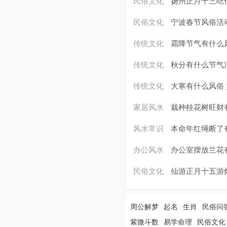
民俗文化
扬州正月十三吃
民俗文化
宁波春节风俗活
传统文化
霜降节气有什么
传统文化
秋分有什么节气
传统文化
大寒有什么风俗
家居风水
栽种桂花树旺财
风水常识
本命年红绳断了
办公风水
办公室摆放兰花
民俗文化
仙游正月十五游
周公解梦
起名
生肖
民俗问
紫微斗数
易学命理
民俗文化