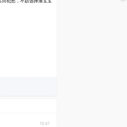
名而犯愁，不妨选择潘宝宝
15:47