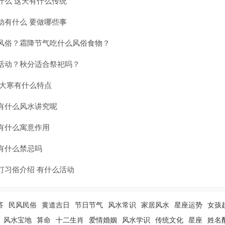
什么 这天有什么传统
动有什么 要做哪些事
风俗？霜降节气吃什么风俗食物？
活动？秋分适合祭祀吗？
 大寒有什么特点
有什么风水讲究呢
有什么寓意作用
有什么禁忌吗
灯习俗介绍 有什么活动
答
民风民俗
黄道吉日
节日节气
风水常识
家居风水
星座运势
女孩
风水宝地
算命
十二生肖
爱情婚姻
风水学识
传统文化
星座
姓名