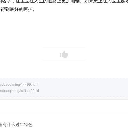
的名字，让宝宝在人生的道路上更加顺畅。如果您正在为宝宝起
字得到最好的呵护。
baobaoqiming/14499.html
aobaoqiming/txt/14499.txt
俗有什么过年特色