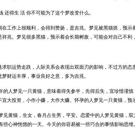
钱 还得生 活 你不可能为了这个梦改变什么。
期在工作上很顺利，会得到赞扬，是吉兆。梦见被黑猫抓，预示
是祥兆。梦见很多黑猫，预示着会长期树敌，可能会对自己不利
兆求职运势走跌，人际关系会表现出双面刃的影响，不过方的态
此梦财运丰厚，事业良好之意，多为吉兆。
命年的人梦见一只黄猫，意味着得失参半，先得后失，宜珍惜谨慎
不宜大投资，小作小赚，大作大赚。怀孕的人梦见一只黄猫，预
人梦见黄猫，生女，春月占生男，平安。恋爱中的人梦见黄猫，双
，有些心神恍惚的一天。今天的你容易被一些巧合的事情影响思维