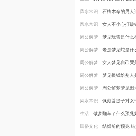
风水常识
石榴木命的男人
风水常识
女人不小心打破
周公解梦
梦见玩雪是什么
周公解梦
老是梦见蛇是什
周公解梦
女人梦见自己哭
周公解梦
梦见换钱给别人
周公解梦
周公解梦梦见田
风水常识
佩戴菩提子对女
生活
做梦翻车了什么预兆
民俗文化
结婚前的预兆 