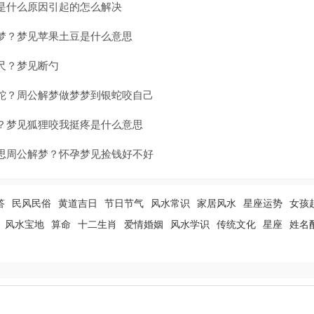
是什么原因引起的怎么解决
梦？梦见苹果土豆是什么意思
尺？梦见断勺
蛇？周公解梦做梦梦到银蛇咬自己
？梦见狐狸咬我挺疼是什么意思
思周公解梦？怀孕梦见捡钱好不好
答
民风民俗
黄道吉日
节日节气
风水常识
家居风水
星座运势
女孩
风水宝地
算命
十二生肖
爱情婚姻
风水学识
传统文化
星座
姓名