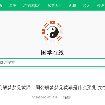
历
星座
塔罗牌赏析
智慧人生
面相
亲人
传统
国学在线
公解梦梦见黄猫，周公解梦梦见黄猫是什么预兆 女
2026-06-07 15:54
解梦