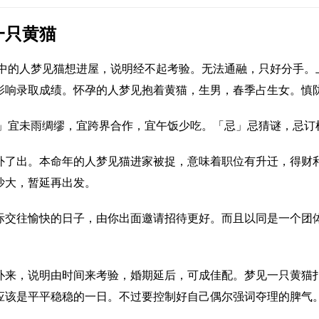
一只黄猫
爱中的人梦见猫想进屋，说明经不起考验。无法通融，只好分手。
影响录取成绩。怀孕的人梦见抱着黄猫，生男，春季占生女。慎
宜」宜未雨绸缪，宜跨界合作，宜午饭少吃。「忌」忌猜谜，忌订
外了出。本命年的人梦见猫进家被捉，意味着职位有升迁，得财
沙大，暂延再出发。
际交往愉快的日子，由你出面邀请招待更好。而且以同是一个团
扑来，说明由时间来考验，婚期延后，可成佳配。梦见一只黄猫
应该是平平稳稳的一日。不过要控制好自己偶尔强词夺理的脾气