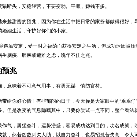
黄猫断头，安稳经营，不要变动。平顺，赚钱不多。
越来越甜蜜的预兆，因为你在生活中把日常的家务都做得很好，
的婚姻生活，守护好你们的小家。
 境遇虽安定，受一时之福荫而获得安定之生活，但成功运因被压
易生脑疾、肺疾或遭难之虑，晚年不佳之兆。
的预兆
猫，意味着不可意气用事，有勇无谋，慎防官符。
带给你好心情！有些郁闷的日子，今天你是大家眼中的“乖乖仔”
多。但是改变的气息隐藏其中，只要你尝试一点不同，整个看法
鼓作气，勇猛奋斗，运势浩盛，容易成功达到目的，功名成就，
成就，然若凶数则欠人助，以自力奋斗，也易招孤苦失意，令人