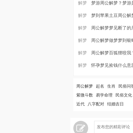
解梦
梦游周公解梦？梦游
解梦
梦到苹果土豆周公解
解梦
周公解梦梦见断了的
解梦
周公解梦做梦梦到银
解梦
周公解梦百狐狸咬我
解梦
怀孕梦见捡钱什么意
周公解梦
起名
生肖
民俗问
紫微斗数
易学命理
民俗文化
近代
八字配对
结婚吉日