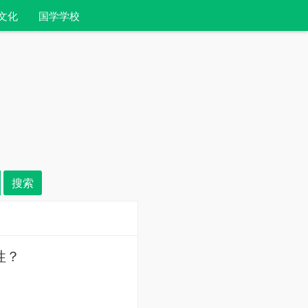
文化
国学学校
性？