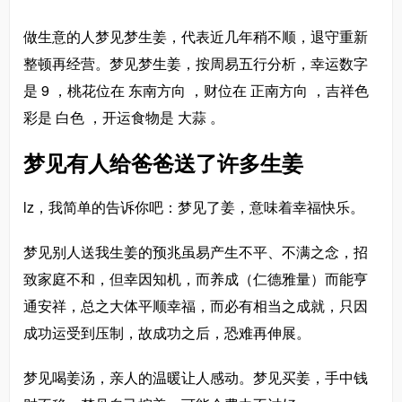
做生意的人梦见梦生姜，代表近几年稍不顺，退守重新
整顿再经营。梦见梦生姜，按周易五行分析，幸运数字
是 9 ，桃花位在 东南方向 ，财位在 正南方向 ，吉祥色
彩是 白色 ，开运食物是 大蒜 。
梦见有人给爸爸送了许多生姜
lz，我简单的告诉你吧：梦见了姜，意味着幸福快乐。
梦见别人送我生姜的预兆虽易产生不平、不满之念，招
致家庭不和，但幸因知机，而养成（仁德雅量）而能亨
通安祥，总之大体平顺幸福，而必有相当之成就，只因
成功运受到压制，故成功之后，恐难再伸展。
梦见喝姜汤，亲人的温暖让人感动。梦见买姜，手中钱