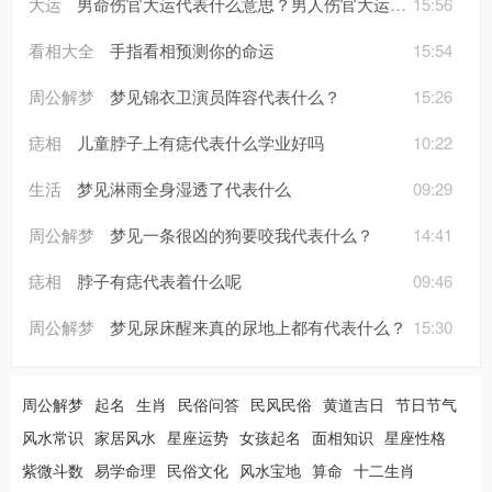
大运
男命伤官大运代表什么意思？男人伤官大运婚姻怎样
15:56
看相大全
手指看相预测你的命运
15:54
周公解梦
梦见锦衣卫演员阵容代表什么？
15:26
痣相
儿童脖子上有痣代表什么学业好吗
10:22
生活
梦见淋雨全身湿透了代表什么
09:29
周公解梦
梦见一条很凶的狗要咬我代表什么？
14:41
痣相
脖子有痣代表着什么呢
09:46
周公解梦
梦见尿床醒来真的尿地上都有代表什么？
15:30
周公解梦
起名
生肖
民俗问答
民风民俗
黄道吉日
节日节气
风水常识
家居风水
星座运势
女孩起名
面相知识
星座性格
紫微斗数
易学命理
民俗文化
风水宝地
算命
十二生肖