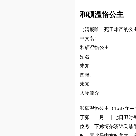
和硕温恪公主
（清朝唯一死于难产的公
中文名:
和硕温恪公主
别名:
未知
国籍:
未知
人物简介:
和硕温恪公主（1687年
丁卯十一月二十七日丑时
位号，下嫁博尔济锦氏翁
妃，因此是由宜妃养大。