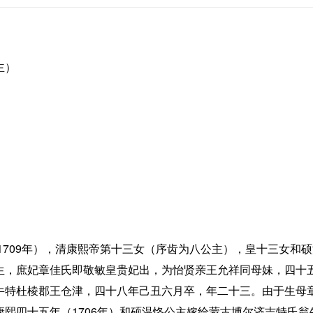
主）
—1709年），清康熙帝第十三女（序齿为八公主），皇十三女和
生，庶妃章佳氏即敬敏皇贵妃出，为怡贤亲王允祥同母妹，四十
牛特杜棱郡王仓津，四十八年己丑六月卒，年二十三。由于生母
康熙四十五年（1706年）和硕温恪公主嫁给蒙古博尔济吉特氏