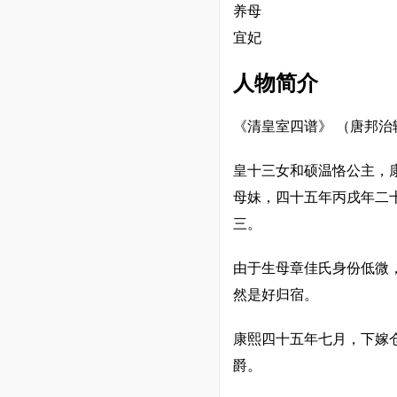
养母
宜妃
人物简介
《清皇室四谱》 （唐邦治
皇十三女和硕温恪公主，
母妹，四十五年丙戌年二
三。
由于生母章佳氏身份低微
然是好归宿。
康熙四十五年七月，下嫁
爵。