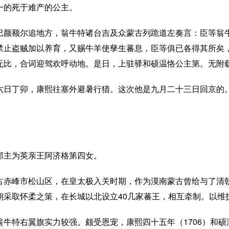
一的死于难产的公主。
巴颜额尔追地方，翁牛特诸台吉及众蒙古列跪道左奏言：臣等翁
禁止盗贼加以养育，又赐牛羊使孳生蕃息，臣等俱已各得其所矣
无比，合词迎驾欢呼动地。是日，上驻驿和硕温恪公主第。无附载
六日丁卯，康熙往塞外避暑行猎。这次他是九月二十三日回京的
郡主为英亲王阿济格第四女。
古赤峰市松山区，在皇太极入关时期，作为漠南蒙古曾给与了清
朝采取怀柔之策，在长城以北设立40几家蕃王，相互牵制。以维
翁牛特右翼旗实力较强。颇受恩宠，康熙四十五年（1706）和