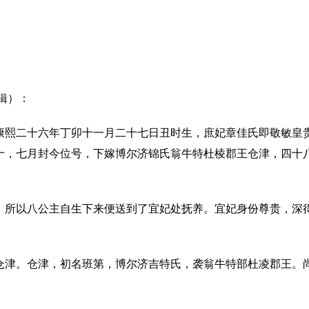
辑）：
康熙二十六年丁卯十一月二十七日丑时生，庶妃章佳氏即敬敏皇
十，七月封今位号，下嫁博尔济锦氏翁牛特杜棱郡王仓津，四十
，所以八公主自生下来便送到了宜妃处抚养。宜妃身份尊贵，深
仓津。仓津，初名班第，博尔济吉特氏，袭翁牛特部杜凌郡王。