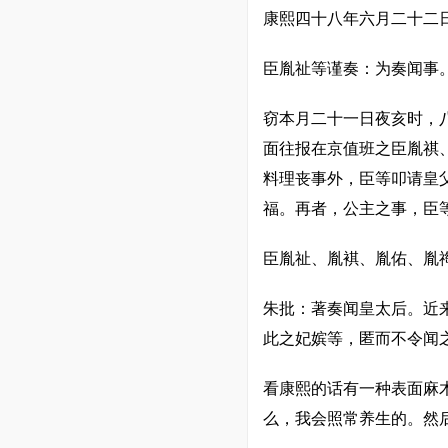
康熙四十八年六月二十二
臣胤祉等谨奏：为奏闻事
窃本月二十一日夜亥时，
面往报在京值班之臣胤祺
料理丧事外，臣等叩请皇
福。再者，公主之事，臣
臣胤祉、胤褀、胤佑、胤
朱批：著奏闻皇太后。近
此之妃嫔等，匿而不令闻
看康熙的话有一种表面麻
么，我会照常养生的。然后