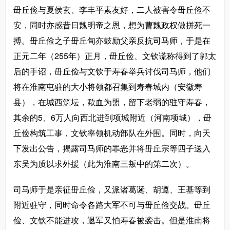
毌丘俭与夏侯玄、李丰平素友好，二人被害令毌丘俭不
安，同时亦感昔日魏明帝之恩，想为曹魏政权做拼死一
搏。毌丘俭之子毌丘甸亦鼓励父亲反抗司马师，于是在
正元二年（255年）正月，毌丘俭、文钦谎称得到了郭太
后的手诏，毌丘俭与文钦于寿春举兵讨伐司马师，他们
将在淮南屯驻的大小将领都召集到寿春城内（安徽寿
县），在城西筑坛，歃血为盟，留下老弱的驻守寿春，
其余的5、6万人向西北进到项城附近（河南项城），毌
丘俭构筑工事，文钦率领机动部队在外围。同时，向天
下发出公告，揭露司马师的罪恶并将毌丘宗等四子送入
东吴为质以求外援（此为淮南三叛中的第二次）。
司马师于是亲征毌丘俭，又派诸葛诞、胡遵、王基等到
附近驻守，同时命令各路大军不可与毌丘俭交战。毌丘
俭、文钦不能进攻，退军又怕寿春被袭击。但是淮南将