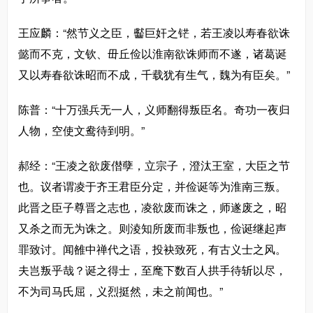
王应麟：“然节义之臣，齾巨奸之铓，若王凌以寿春欲诛
懿而不克，文钦、毌丘俭以淮南欲诛师而不遂，诸葛诞
又以寿春欲诛昭而不成，千载犹有生气，魏为有臣矣。”
陈普：“十万强兵无一人，义师翻得叛臣名。奇功一夜归
人物，空使文鸯待到明。”
郝经：“王凌之欲废僣孽，立宗子，澄汰王室，大臣之节
也。议者谓凌于齐王君臣分定，并俭诞等为淮南三叛。
此晋之臣子尊晋之志也，凌欲废而诛之，师遂废之，昭
又杀之而无为诛之。则淩知所废而非叛也，俭诞继起声
罪致讨。闻雒中禅代之语，投袂致死，有古义士之风。
夫岂叛乎哉？诞之得士，至麾下数百人拱手待斩以尽，
不为司马氏屈，义烈挺然，未之前闻也。”