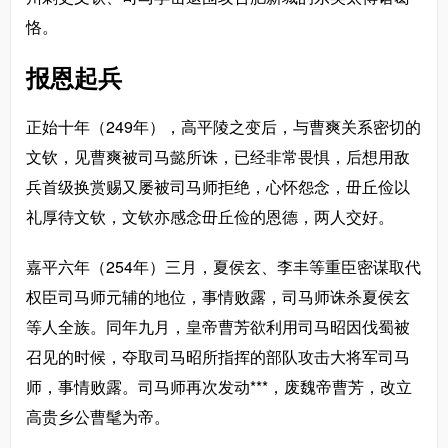
恪。
报恩起兵
正始十年（249年），高平陵之变后，与曹爽关系密切的
文钦，见曹爽被司马懿所诛，已经非常畏惧，后想用敌
兵首级换赏赐又屡被司马师拒绝，心怀怨念，毌丘俭以
礼厚待文钦，文钦亦感念毌丘俭的恩德，两人交好。
嘉平六年（254年）三月，夏侯玄、李丰等重臣密谋取代
权臣司马师元辅的地位，事情败露，司马师诛杀夏侯玄
等人全族。同年九月，皇帝曹芳欲利用司马昭因伐蜀被
召见的时候，夺取司马昭所指挥的部队攻击大将军司马
师，事情败露。司马师再次发动***，废魏帝曹芳，改立
高贵乡公曹髦为帝。