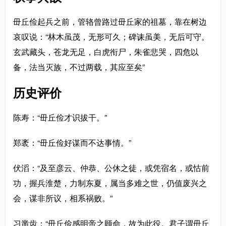
毌丘俭起兵之前，管辂曾路过毌丘家的祖墓，靠在树边
哀叹说：“林木虽茂，无形可久；碑诔虽美，无后可守。
玄武藏头，苍龙无足，白虎衔尸，朱雀悲哭，四危以
备，法当灭族，不过两载，其应至矣”
历史评价
陈寿：“毌丘俭才识拔干。”
郑袤：“毌丘俭好谋而不达事情。”
伏滔：“及至彦云、仲恭、公休之徒，或凭宿名，或怙前
功，握兵淮楚，力制东夏，属当多难之世，仍值废兴之
会，谋非所议，相系祸败。”
习凿齿：“毌丘俭感明帝之顾命，故为此役。君子谓毌丘