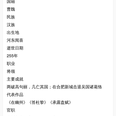
国籍
曹魏
民族
汉族
出生地
河东闻喜
逝世日期
255年
职业
将领
主要成就
两破高句丽，几亡其国；在合肥新城击退吴国诸葛恪
代表作品
《在幽州》《答杜挚》《承露盘赋》
官职