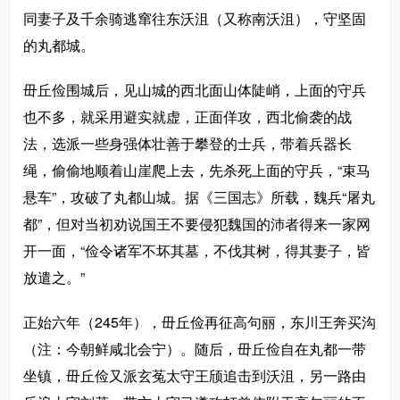
同妻子及千余骑逃窜往东沃沮（又称南沃沮），守坚固
的丸都城。
毌丘俭围城后，见山城的西北面山体陡峭，上面的守兵
也不多，就采用避实就虚，正面佯攻，西北偷袭的战
法，选派一些身强体壮善于攀登的士兵，带着兵器长
绳，偷偷地顺着山崖爬上去，先杀死上面的守兵，“束马
悬车”，攻破了丸都山城。据《三国志》所载，魏兵“屠丸
都”，但对当初劝说国王不要侵犯魏国的沛者得来一家网
开一面，“俭令诸军不坏其墓，不伐其树，得其妻子，皆
放遣之。”
正始六年（245年），毌丘俭再征高句丽，东川王奔买沟
（注：今朝鲜咸北会宁）。随后，毌丘俭自在丸都一带
坐镇，毌丘俭又派玄菟太守王颀追击到沃沮，另一路由