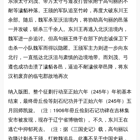
乐浪太守刘茂、带方太守弓遵攻打曾依附于高句丽的不
耐等濊貊种落。王颀的军队追至竹岭，再度大破东川王
余部。随后，魏军杀至沃沮境内，将协助高句丽的邑落
一并攻破，斩杀三千余人。东川王再逃入北沃沮境内，
魏军进一步追讨。但高句丽王终于在部下的忠诚保卫下
击杀一小队魏军而得以隐匿。王颀军主力则进一步向东
北行，一直抵达北沃沮与肃慎的边境地带。而刘茂、弓
遵也成功击溃了濊貊各邑，逼迫不耐濊侯举邑降，将东
汉初废弃的临屯郡故地再次
纳入版图。整个征剿行动至正始六年（245年）年初基本
结束，最终毌丘俭等刻石纪功并于正始六年（245年）五
月回师凯旋。（注：1906年毌丘俭刻石记功碑在吉林集
安市被发现，现存于辽宁省博物馆）。不久，东川王在
逃亡中抑郁死去。（注：据《三国史记》载，高句丽以
诈降计刺杀王颀，打败魏追兵。此事不见于中国史籍，