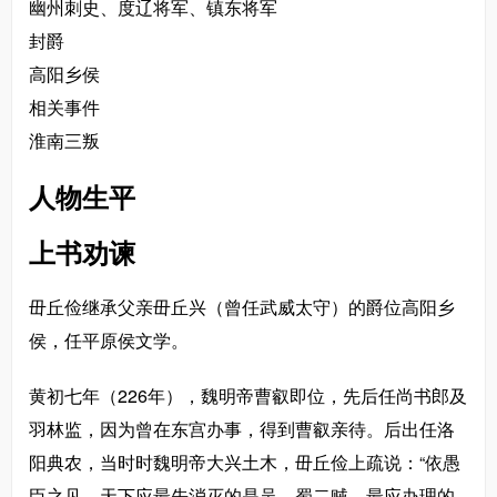
幽州刺史、度辽将军、镇东将军
封爵
高阳乡侯
相关事件
淮南三叛
人物生平
上书劝谏
毌丘俭继承父亲毌丘兴（曾任武威太守）的爵位高阳乡
侯，任平原侯文学。
黄初七年（226年），魏明帝曹叡即位，先后任尚书郎及
羽林监，因为曾在东宫办事，得到曹叡亲待。后出任洛
阳典农，当时时魏明帝大兴土木，毌丘俭上疏说：“依愚
臣之见，天下应最先消灭的是吴、蜀二贼，最应办理的