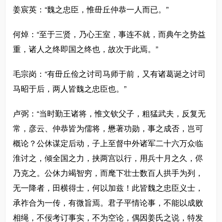
姜宸英：“魏之忠臣，惟毌丘仲恭一人而已。”
何焯：“至于三贤，乃心王室，事连不就，而典午之势益
重，诸人之终即国之终也，故次于此焉。”
毛宗岗：“有毌丘俭之讨司马师于前，又有诸葛诞之讨司
马昭于后，两人皆魏之忠臣也。”
卢弼：“当时勤王诸将，惟文钦父子，粗猛武夫，反复无
常，彦云、仲恭皆为儒将，懋著功勋，事之成否，岂可
概论？公休谋定后动，子上至督中外诸军二十六万众临
淮讨之，倾全国之力，挟两宫以行，用兵十月之久，侭
乃克之。公休力竭智穷，而麾下壮士数百人拱手为列，
无一降者，田横得士，何以加兹！此皆魏之忠臣义士，
承祚合为一传，有微旨焉。君子平情论事，不能以成败
相绳，不佞考订事实，不为空论，偶因姜氏之说，特发