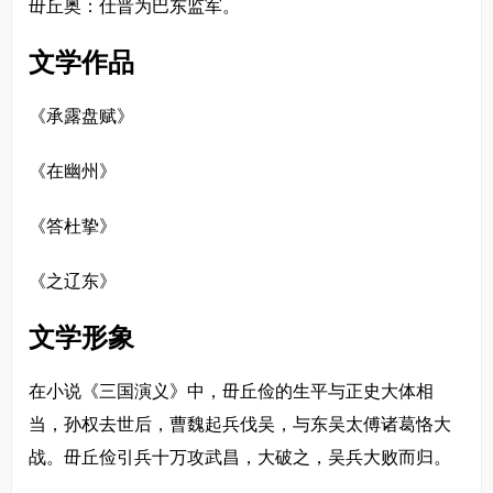
毌丘奥：仕晋为巴东监军。
文学作品
《承露盘赋》
《在幽州》
《答杜挚》
《之辽东》
文学形象
在小说《三国演义》中，毌丘俭的生平与正史大体相
当，孙权去世后，曹魏起兵伐吴，与东吴太傅诸葛恪大
战。毌丘俭引兵十万攻武昌，大破之，吴兵大败而归。