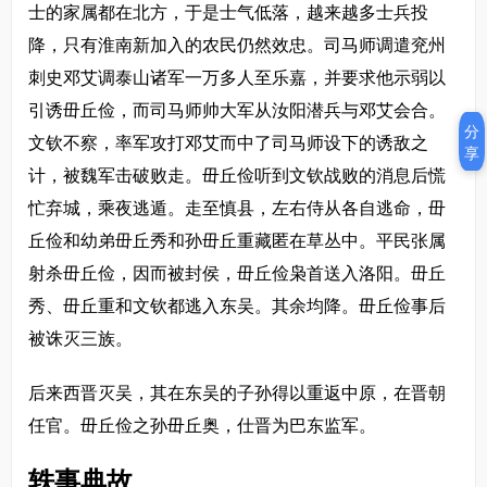
士的家属都在北方，于是士气低落，越来越多士兵投
降，只有淮南新加入的农民仍然效忠。司马师调遣兖州
刺史邓艾调泰山诸军一万多人至乐嘉，并要求他示弱以
引诱毌丘俭，而司马师帅大军从汝阳潜兵与邓艾会合。
分
文钦不察，率军攻打邓艾而中了司马师设下的诱敌之
享
计，被魏军击破败走。毌丘俭听到文钦战败的消息后慌
忙弃城，乘夜逃遁。走至慎县，左右侍从各自逃命，毌
丘俭和幼弟毌丘秀和孙毌丘重藏匿在草丛中。平民张属
射杀毌丘俭，因而被封侯，毌丘俭枭首送入洛阳。毌丘
秀、毌丘重和文钦都逃入东吴。其余均降。毌丘俭事后
被诛灭三族。
后来西晋灭吴，其在东吴的子孙得以重返中原，在晋朝
任官。毌丘俭之孙毌丘奥，仕晋为巴东监军。
轶事典故