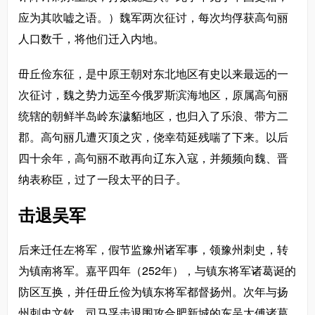
应为其吹嘘之语。）魏军两次征讨，每次均俘获高句丽
人口数千，将他们迁入内地。
毌丘俭东征，是中原王朝对东北地区有史以来最远的一
次征讨，魏之势力远至今俄罗斯滨海地区，原属高句丽
统辖的朝鲜半岛岭东濊貊地区，也归入了乐浪、带方二
郡。高句丽几遭灭顶之灾，侥幸苟延残喘了下来。以后
四十余年，高句丽不敢再向辽东入寇，并频频向魏、晋
纳表称臣，过了一段太平的日子。
击退吴军
后来迁任左将军，假节监豫州诸军事，领豫州刺史，转
为镇南将军。嘉平四年（252年），与镇东将军诸葛诞的
防区互换，并任毌丘俭为镇东将军都督扬州。次年与扬
州刺史文钦、司马孚击退围攻合肥新城的东吴太傅诸葛