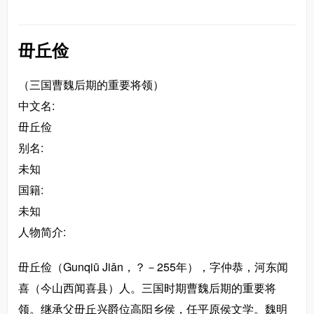
毌丘俭
（三国曹魏后期的重要将领）
中文名:
毌丘俭
别名:
未知
国籍:
未知
人物简介:
毌丘俭（Gunqiū Jiǎn，？－255年），字仲恭，河东闻
喜（今山西闻喜县）人。三国时期曹魏后期的重要将
领。继承父毌丘兴爵位高阳乡侯，任平原侯文学。魏明