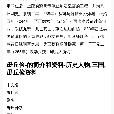
帝即位后，上疏劝魏明帝停止加建皇宫的工程，升为荆
州刺史。景初二年（238年）从司马懿攻灭公孙渊；正始
五年（244年）至正始六年（245年）两次率兵征讨高句
丽，攻破丸都，几亡其国，刻石纪功而还；253年击退吴
国诸葛恪的大举进犯，战功累累。司马师废帝，毌丘俭
感昔日魏明帝之恩，为曹魏政权做拼死一搏，于正元二
年（255年）发动兵变，即后人所谓“
毌丘俭-的简介和资料-历史人物,三国,
毌丘俭资料
中文名
毌丘俭
别名
毌丘仲恭