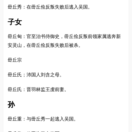
毌丘秀：在毌丘俭反叛失败后逃入吴国。
子女
毌丘甸：官至治书侍御史，毌丘俭反叛前领家属逃奔新
安灵山，在毌丘俭反叛失败后被杀。
毌丘宗
毌丘氏；沛国人刘含之母。
毌丘氏：晋羽林监王虔前妻。
孙
毌丘重：与毌丘秀一起逃入吴国。