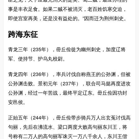
事是丰衣足食。如果二贼不被消灭，老百姓饥寒交迫，
即使宫室再美，还是没有益处的。”因而迁为荆州刺史。
跨海东征
青龙三年（235年），毌丘俭徙为幽州刺史，加度辽将
军、使持节、护乌丸校尉。
青龙四年（236年），率兵讨伐自称燕王的公孙渊，但被
公孙渊击败。景初元年（237年），联合司马懿再度进攻
公孙渊，经过一年苦战，最终平定辽东。毌丘俭因功封
安邑侯。
正始五年（244年），毌丘俭带步骑兵万人出玄菟讨伐高
句丽，先后在沸流水、梁口两度大败高句丽东川王，将
号称有二万人的高句丽军诛灭一万八千余人，东川王偕