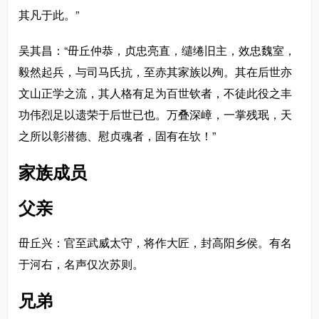
其凡于此。”
吴其昌：“毌丘仲恭，贞忠亮直，缱绻旧主，效忠魏室，
毅然起兵，与司马氏抗，至赤其家族以殉。其在后世亦
文山正学之流，其人格有足为百世钦者，不徒此役之丰
功伟烈足以遗荣于后世已也。万叠深嶂，一掌残珉，天
之所以彰潜德、慰贞魂者，固有在欤！”
家族成员
父亲
毌丘兴：官至武威太守，将作大匠，封高阳乡侯。有名
于河右，名声仅次苏则。
兄弟