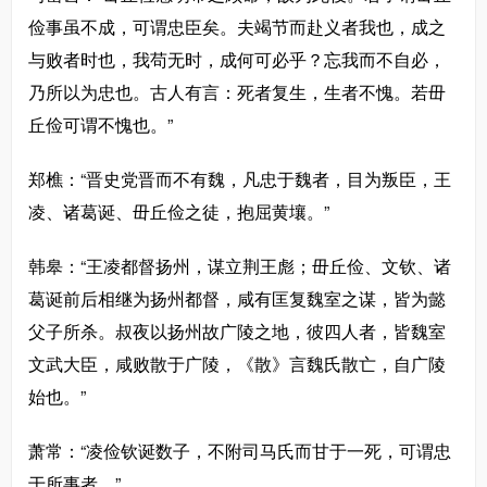
俭事虽不成，可谓忠臣矣。夫竭节而赴义者我也，成之
与败者时也，我苟无时，成何可必乎？忘我而不自必，
乃所以为忠也。古人有言：死者复生，生者不愧。若毌
丘俭可谓不愧也。”
郑樵：“晋史党晋而不有魏，凡忠于魏者，目为叛臣，王
凌、诸葛诞、毌丘俭之徒，抱屈黄壤。”
韩皋：“王凌都督扬州，谋立荆王彪；毌丘俭、文钦、诸
葛诞前后相继为扬州都督，咸有匡复魏室之谋，皆为懿
父子所杀。叔夜以扬州故广陵之地，彼四人者，皆魏室
文武大臣，咸败散于广陵，《散》言魏氏散亡，自广陵
始也。”
萧常：“凌俭钦诞数子，不附司马氏而甘于一死，可谓忠
于所事者。”