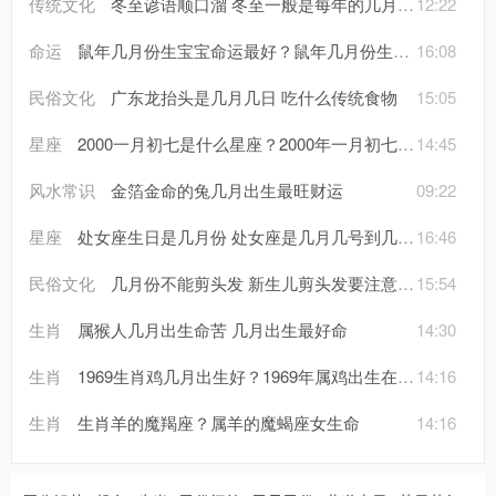
传统文化
冬至谚语顺口溜 冬至一般是每年的几月几日
12:22
命运
鼠年几月份生宝宝命运最好？鼠年几月份生宝宝命运最不好
16:08
民俗文化
广东龙抬头是几月几日 吃什么传统食物
15:05
星座
2000一月初七是什么星座？2000年一月初七是阳历几月几日
14:45
风水常识
金箔金命的兔几月出生最旺财运
09:22
星座
处女座生日是几月份 处女座是几月几号到几月几号
16:46
民俗文化
几月份不能剪头发 新生儿剪头发要注意什么
15:54
生肖
属猴人几月出生命苦 几月出生最好命
14:30
生肖
1969生肖鸡几月出生好？1969年属鸡出生在农历几月命最苦
14:16
生肖
生肖羊的魔羯座？属羊的魔蝎座女生命
14:16