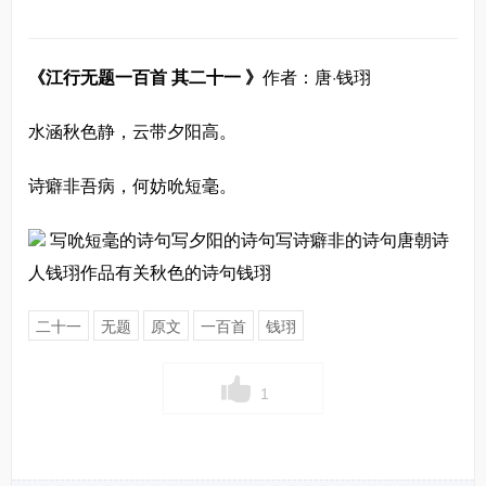
《江行无题一百首 其二十一 》
作者：唐·钱珝
水涵秋色静，云带夕阳高。
诗癖非吾病，何妨吮短毫。
写吮短毫的诗句写夕阳的诗句写诗癖非的诗句唐朝诗
人钱珝作品有关秋色的诗句钱珝
二十一
无题
原文
一百首
钱珝
1