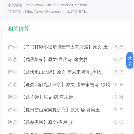
本文链接：
https://www.13lc.com/shici/29157.html
TXT链接：
https://www.13lc.com/shici/txt/29157.txt
相关推荐
诗词
【尚书打毬小骢步骤最奇因有所赠】原文-唐.徐夤
15:25
分
诗词
【戊子除夜】原文-当代诗_张文胜
15:21
享
诗词
【题伏龟山北隅】原文-唐末宋初诗_徐铉
15:15
诗词
【送龚明府九江归宁】原文-唐末宋初诗_徐铉
15:09
诗词
【题户诗】原文-唐.唐末僧
15:04
诗词
【夏日游山家同夏少府】原文-唐.骆宾王
15:20
诗词
【题慈恩塔】原文-唐.荆叔
15:15