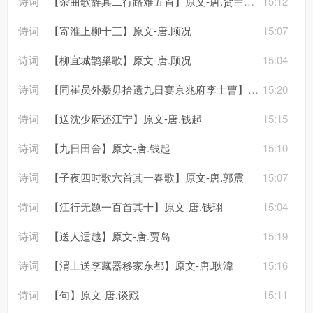
诗词
【杂曲歌辞其二行路难五首】原文-唐.贺兰进明
15:12
诗词
【寄淮上柳十三】原文-唐.顾况
15:07
诗词
【柳宜城鹊巢歌】原文-唐.顾况
15:04
诗词
【同崔员外綦毋拾遗九日宴京兆府李士曹】原文-唐.高适
15:20
诗词
【送沈少府还江宁】原文-唐.钱起
15:15
诗词
【九日田舍】原文-唐.钱起
15:10
诗词
【子夜四时歌六首其一春歌】原文-唐.郭震
15:07
诗词
【江行无题一百首其十】原文-唐.钱珝
15:04
诗词
【送人适越】原文-唐.贾岛
15:19
诗词
【渭上送李藏器移家东都】原文-唐.耿湋
15:16
诗词
【句】原文-唐.谈戭
15:11