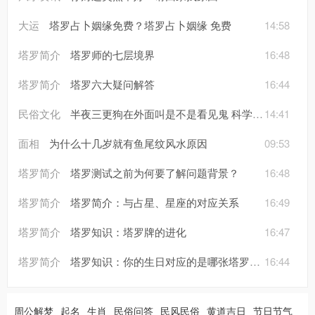
大运
塔罗占卜姻缘免费？塔罗占卜姻缘 免费
14:58
塔罗简介
塔罗师的七层境界
16:48
塔罗简介
塔罗六大疑问解答
16:44
民俗文化
半夜三更狗在外面叫是不是看见鬼 科学的原因
14:41
面相
为什么十几岁就有鱼尾纹风水原因
09:53
塔罗简介
塔罗测试之前为何要了解问题背景？
16:48
塔罗简介
塔罗简介：与占星、星座的对应关系
16:49
塔罗简介
塔罗知识：塔罗牌的进化
16:47
塔罗简介
塔罗知识：你的生日对应的是哪张塔罗牌？
16:44
周公解梦
起名
生肖
民俗问答
民风民俗
黄道吉日
节日节气