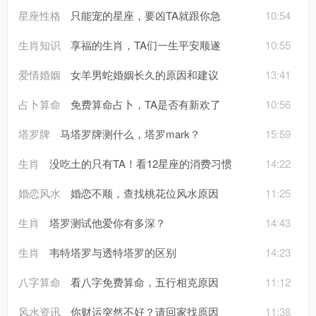
星座性格
只能宠的星座，要凶TA就跟你急
10:54
生肖知识
享福的生肖，TA们一生平安顺遂
10:55
爱情婚姻
女羊男蛇婚姻长久的原因和建议
13:41
占卜算命
免费算命占卜，TA是否有新欢了
10:56
塔罗牌
马塔罗牌测什么，塔罗mark？
15:59
生肖
没吃土的只有TA！看12星座的消费习惯
14:22
婚恋风水
婚恋不顺，查找桃花位风水原因
11:25
生肖
塔罗测试他爱你有多深？
14:43
生肖
韦特塔罗与透特塔罗的区别
14:23
八字算命
看八字免费算命，五行相克原因
11:12
风水资讯
你财运突然不好？请回家找原因
11:38